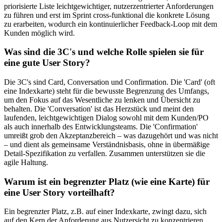
priorisierte Liste leichtgewichtiger, nutzerzentrierter Anforderungen
zu führen und erst im Sprint cross-funktional die konkrete Lösung
zu erarbeiten, wodurch ein kontinuierlicher Feedback-Loop mit dem
Kunden möglich wird.
Was sind die 3C's und welche Rolle spielen sie für
eine gute User Story?
Die 3C's sind Card, Conversation und Confirmation. Die 'Card' (oft
eine Indexkarte) steht für die bewusste Begrenzung des Umfangs,
um den Fokus auf das Wesentliche zu lenken und Übersicht zu
behalten. Die 'Conversation' ist das Herzstück und meint den
laufenden, leichtgewichtigen Dialog sowohl mit dem Kunden/PO
als auch innerhalb des Entwicklungsteams. Die 'Confirmation'
umreißt grob den Akzeptanzbereich – was dazugehört und was nicht
– und dient als gemeinsame Verständnisbasis, ohne in übermäßige
Detail-Spezifikation zu verfallen. Zusammen unterstützen sie die
agile Haltung.
Warum ist ein begrenzter Platz (wie eine Karte) für
eine User Story vorteilhaft?
Ein begrenzter Platz, z.B. auf einer Indexkarte, zwingt dazu, sich
auf den Kern der Anforderung aus Nutzersicht zu konzentrieren.