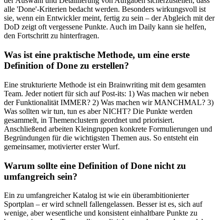
der Auswahl und Detaillierung von Aufgaben sicherzustellen, dass
alle 'Done'-Kriterien bedacht werden. Besonders wirkungsvoll ist
sie, wenn ein Entwickler meint, fertig zu sein – der Abgleich mit der
DoD zeigt oft vergessene Punkte. Auch im Daily kann sie helfen,
den Fortschritt zu hinterfragen.
Was ist eine praktische Methode, um eine erste
Definition of Done zu erstellen?
Eine strukturierte Methode ist ein Brainwriting mit dem gesamten
Team. Jeder notiert für sich auf Post-its: 1) Was machen wir neben
der Funktionalität IMMER? 2) Was machen wir MANCHMAL? 3)
Was sollten wir tun, tun es aber NICHT? Die Punkte werden
gesammelt, in Themenclustern geordnet und priorisiert.
Anschließend arbeiten Kleingruppen konkrete Formulierungen und
Begründungen für die wichtigsten Themen aus. So entsteht ein
gemeinsamer, motivierter erster Wurf.
Warum sollte eine Definition of Done nicht zu
umfangreich sein?
Ein zu umfangreicher Katalog ist wie ein überambitionierter
Sportplan – er wird schnell fallengelassen. Besser ist es, sich auf
wenige, aber wesentliche und konsistent einhaltbare Punkte zu