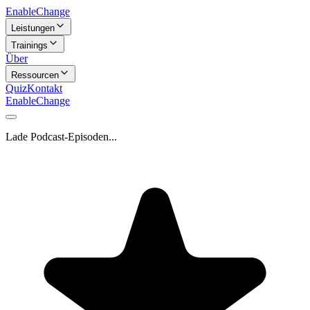
Enable
Change
Leistungen
Trainings
Über
Ressourcen
Quiz
Kontakt
Enable
Change
Lade Podcast-Episoden...