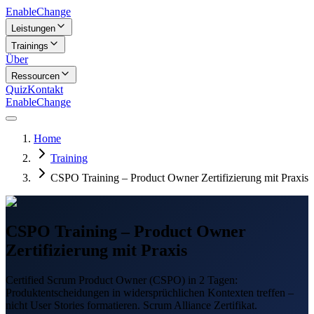
Enable
Change
Leistungen
Trainings
Über
Ressourcen
Quiz
Kontakt
Enable
Change
Home
Training
CSPO Training – Product Owner Zertifizierung mit Praxis
CSPO Training – Product Owner
Zertifizierung mit Praxis
Certified Scrum Product Owner (CSPO) in 2 Tagen:
Produktentscheidungen in widersprüchlichen Kontexten treffen –
nicht User Stories formatieren. Scrum Alliance Zertifikat.